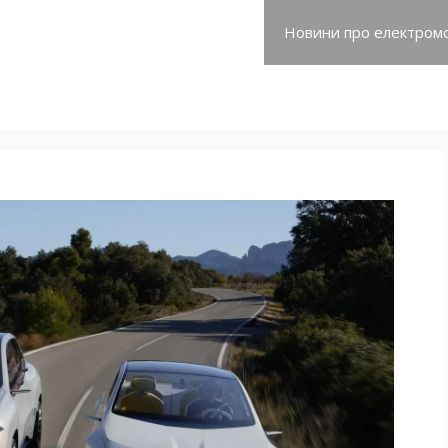
про електромобілі
Новини про електромо