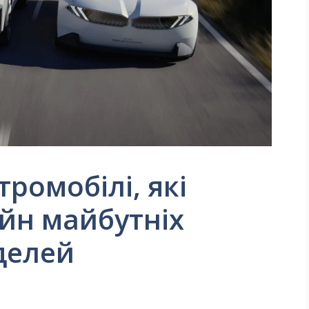
ромобілі, які
йн майбутніх
делей