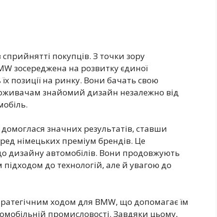
 сприйнятті покупців. З точки зору
MW зосереджена на розвитку єдиної
 їх позиції на ринку. Вони бачать свою
поживачам знайомий дизайн незалежно від
мобіль.
 домоглася значних результатів, ставши
еред німецьких преміум брендів. Це
 до дизайну автомобілів. Вони продовжують
підходом до технологій, але й увагою до
тратегічним ходом для BMW, що допомагає їм
томобільній промисловості. Завдяки цьому,