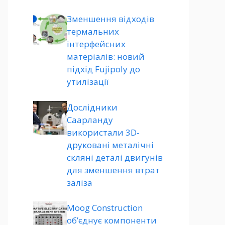
Зменшення відходів
термальних
інтерфейсних
матеріалів: новий
підхід Fujipoly до
утилізації
Дослідники
Саарланду
використали 3D-
друковані металічні
скляні деталі двигунів
для зменшення втрат
заліза
Moog Construction
об’єднує компоненти