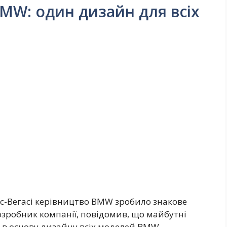
BMW: один дизайн для всіх
ас-Вегасі керівництво BMW зробило знакове
озробник компанії, повідомив, що майбутні
ть в основу дизайну всіх моделей BMW,