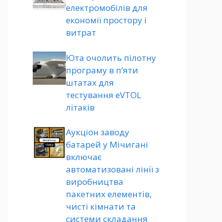
електромобілів для
економії простору і
витрат
Юта очолить пілотну
програму в п’яти
штатах для
тестування eVTOL
літаків
Аукціон заводу
батарей у Мічигані
включає
автоматизовані лінії з
виробництва
пакетних елементів,
чисті кімнати та
системи складання