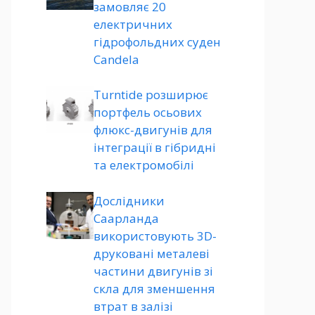
замовляє 20
електричних
гідрофольдних суден
Candela
Turntide розширює
портфель осьових
флюкс-двигунів для
інтеграції в гібридні
та електромобілі
Дослідники
Саарланда
використовують 3D-
друковані металеві
частини двигунів зі
скла для зменшення
втрат в залізі