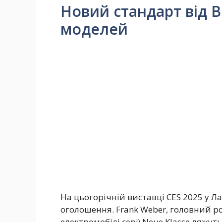
Новий стандарт від 
моделей
На цьогорічній виставці CES 2025 у Л
оголошення. Frank Weber, головний р
електромобілі серії Neue Klasse ляжу