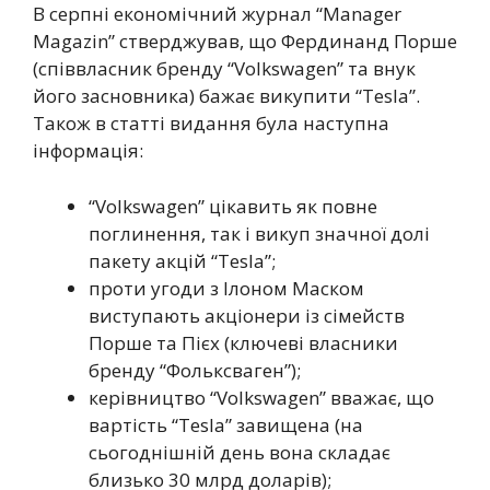
В серпні економічний журнал “Manager
Magazin” стверджував, що Фердинанд Порше
(співвласник бренду “Volkswagen” та внук
його засновника) бажає викупити “Tesla”.
Також в статті видання була наступна
інформація:
“Volkswagen” цікавить як повне
поглинення, так і викуп значної долі
пакету акцій “Tesla”;
проти угоди з Ілоном Маском
виступають акціонери із сімейств
Порше та Пієх (ключеві власники
бренду “Фольксваген”);
керівництво “Volkswagen” вважає, що
вартість “Tesla” завищена (на
сьогоднішній день вона складає
близько 30 млрд доларів);