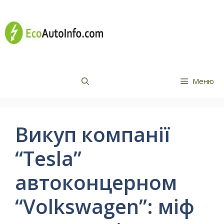
Перейти
Все про
до
вмісту
електромобілі
Меню
Викуп компанії
“Tesla”
автоконцерном
“Volkswagen”: міф