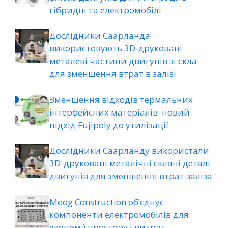
гібридні та електромобілі
Дослідники Саарланда
використовують 3D-друковані
металеві частини двигунів зі скла
для зменшення втрат в залізі
Зменшення відходів термальних
інтерфейсних матеріалів: новий
підхід Fujipoly до утилізації
Дослідники Саарланду використали
3D-друковані металічні скляні деталі
двигунів для зменшення втрат заліза
Moog Construction об’єднує
компоненти електромобілів для
економії простору і витрат