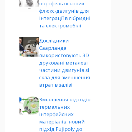
портфель осьових
флюкс-двигунів для
інтеграції в гібридні
та електромобілі
Дослідники
Саарланда
використовують 3D-
друковані металеві
частини двигунів зі
скла для зменшення
втрат в залізі
Зменшення відходів
термальних
інтерфейсних
матеріалів: новий
підхід Fujipoly до