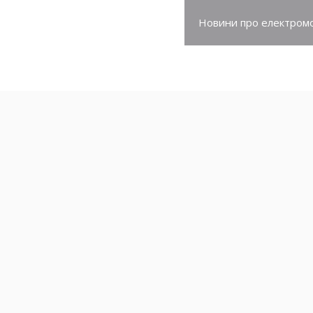
про електромобілі
Новини про електромо