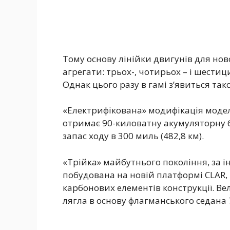
Тому основу лінійки двигунів для нов
агрегати: трьох-, чотирьох – і шестиц
Однак цього разу в гамі з’явиться так
«Електрифікована» модифікація моделі
отримає 90-киловатну акумуляторну 
запас ходу в 300 миль (482,8 км).
«Трійка» майбутнього покоління, за 
побудована на новій платформі CLAR,
карбонових елементів конструкції. Ве
лягла в основу флагманського седана 7