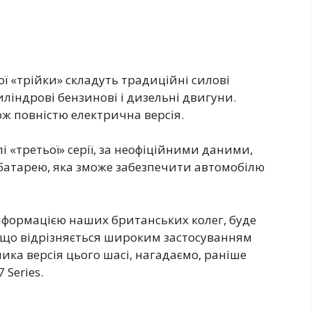
ої «трійки» складуть традиційні силові
иліндрові бензинові і дизельні двигуни.
ож повністю електрична версія.
 «третьої» серії, за неофіційними даними,
батарею, яка зможе забезпечити автомобілю
інформацією наших британських колег, буде
 що відрізняється широким застосуванням
лика версія цього шасі, нагадаємо, раніше
 Series.