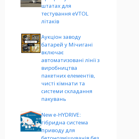
штатах для
тестування eVTOL
літаків
Аукціон заводу
батарей у Мічигані
включає
автоматизовані лінії з
виробництва
пакетних елементів,
чисті кімнати та
системи складання
пакувань
New e-HYDRIVE:
гібридна система
приводу для
бетонозмішувачів без