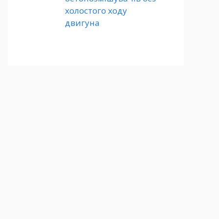
холостого ходу
двигуна