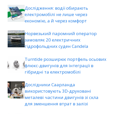
Дослідження: водії обирають
електромобілі не лише через
економію, а й через комфорт
Норвезький паромний оператор
замовляє 20 електричних
гідрофольдних суден Candela
Turntide розширює портфель осьових
флюкс-двигунів для інтеграції в
гібридні та електромобілі
Дослідники Саарланда
використовують 3D-друковані
металеві частини двигунів зі скла
для зменшення втрат в залізі