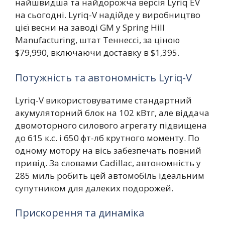
найшвидша та найдорожча версія Lyriq EV
на сьогодні. Lyriq-V надійде у виробництво
цієї весни на заводі GM у Spring Hill
Manufacturing, штат Теннессі, за ціною
$79,990, включаючи доставку в $1,395.
Потужність та автономність Lyriq-V
Lyriq-V використовуватиме стандартний
акумуляторний блок на 102 кВтг, але віддача
двомоторного силового агрегату підвищена
до 615 к.с. і 650 фт-лб крутного моменту. По
одному мотору на вісь забезпечать повний
привід. За словами Cadillac, автономність у
285 миль робить цей автомобіль ідеальним
супутником для далеких подорожей.
Прискорення та динаміка