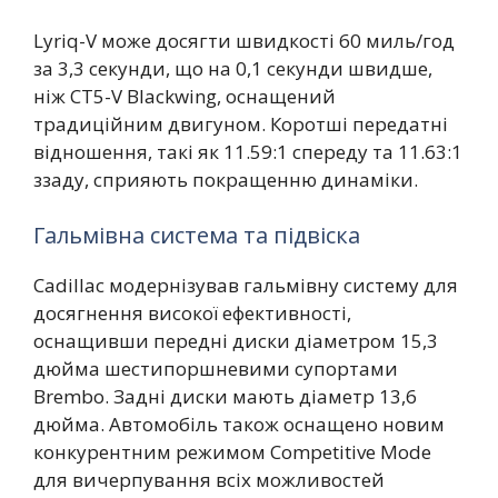
Lyriq-V може досягти швидкості 60 миль/год
за 3,3 секунди, що на 0,1 секунди швидше,
ніж CT5-V Blackwing, оснащений
традиційним двигуном. Коротші передатні
відношення, такі як 11.59:1 спереду та 11.63:1
ззаду, сприяють покращенню динаміки.
Гальмівна система та підвіска
Cadillac модернізував гальмівну систему для
досягнення високої ефективності,
оснащивши передні диски діаметром 15,3
дюйма шестипоршневими супортами
Brembo. Задні диски мають діаметр 13,6
дюйма. Автомобіль також оснащено новим
конкурентним режимом Competitive Mode
для вичерпування всіх можливостей