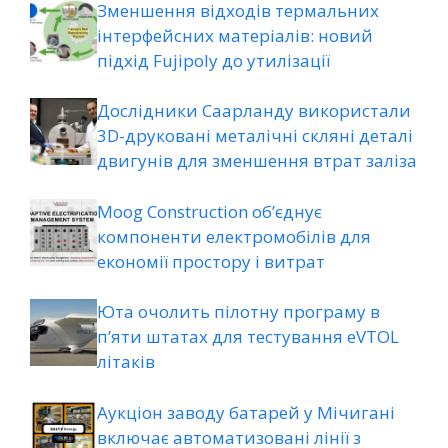
Зменшення відходів термальних
інтерфейсних матеріалів: новий
підхід Fujipoly до утилізації
Дослідники Саарланду використали
3D-друковані металічні скляні деталі
двигунів для зменшення втрат заліза
Moog Construction об’єднує
компоненти електромобілів для
економії простору і витрат
Юта очолить пілотну програму в
п’яти штатах для тестування eVTOL
літаків
Аукціон заводу батарей у Мічигані
включає автоматизовані лінії з