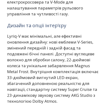
електрокросовера та V-Mode для
налаштування параметрів рульового
управління та чутливості газу.
Дизайн та опції інтер’єру
Lyriq-V має мінімальні, але ефективні
оновлення дизайну: нові емблеми V-Series,
змінений передній і задній фасад та
подовжені бічні панелі. Доступні вуглецеве
волокно для обробки салону, 22-дюймові
колеса та унікальне забарвлення Magnus
Metal Frost. Внутрішня комплектація включає
33-дюймовий вигнутий LED-екран,
збагачений доповненою реальністю для
навігації, стандартну систему Super Cruise та
23-динамікову звукову систему AKG Studio з
технологією Dolby Atmos.