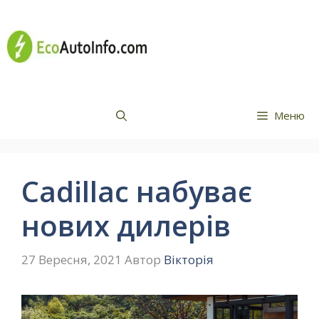
Перейти
Все про
до
вмісту
електромобілі
Меню
Cadillaс набуває
нових дилерів
27 Вересня, 2021
Автор
Вікторія