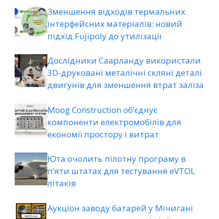
Зменшення відходів термальних
інтерфейсних матеріалів: новий
підхід Fujipoly до утилізації
Дослідники Саарланду використали
3D-друковані металічні скляні деталі
двигунів для зменшення втрат заліза
Moog Construction об’єднує
компоненти електромобілів для
економії простору і витрат
Юта очолить пілотну програму в
п’яти штатах для тестування eVTOL
літаків
Аукціон заводу батарей у Мічигані