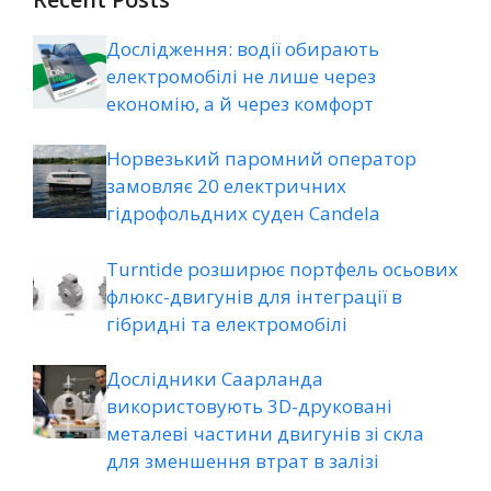
Дослідження: водії обирають
електромобілі не лише через
економію, а й через комфорт
Норвезький паромний оператор
замовляє 20 електричних
гідрофольдних суден Candela
Turntide розширює портфель осьових
флюкс-двигунів для інтеграції в
гібридні та електромобілі
Дослідники Саарланда
використовують 3D-друковані
металеві частини двигунів зі скла
для зменшення втрат в залізі