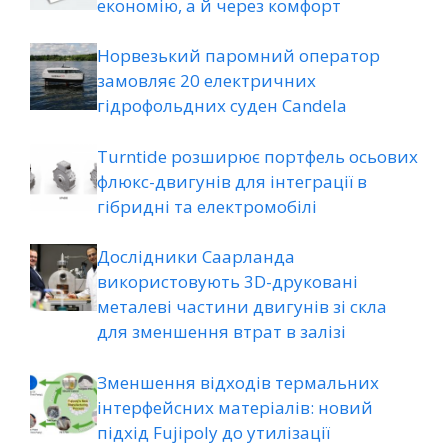
економію, а й через комфорт
Норвезький паромний оператор
замовляє 20 електричних
гідрофольдних суден Candela
Turntide розширює портфель осьових
флюкс-двигунів для інтеграції в
гібридні та електромобілі
Дослідники Саарланда
використовують 3D-друковані
металеві частини двигунів зі скла
для зменшення втрат в залізі
Зменшення відходів термальних
інтерфейсних матеріалів: новий
підхід Fujipoly до утилізації