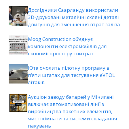
Дослідники Саарланду використали
3D-друковані металічні скляні деталі
двигунів для зменшення втрат заліза
Moog Construction об’єднує
компоненти електромобілів для
економії простору і витрат
Юта очолить пілотну програму в
п’яти штатах для тестування eVTOL
літаків
Аукціон заводу батарей у Мічигані
включає автоматизовані лінії з
виробництва пакетних елементів,
чисті кімнати та системи складання
пакувань