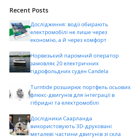
Recent Posts
Дослідження: водії обирають
електромобілі не лише через
економію, а й через комфорт
Норвезький паромний оператор
замовляє 20 електричних
гідрофольдних суден Candela
Turntide розширює портфель осьових
флюкс-двигунів для інтеграції в
гібридні та електромобілі
Дослідники Саарланда
використовують 3D-друковані
металеві частини двигунів зі скла