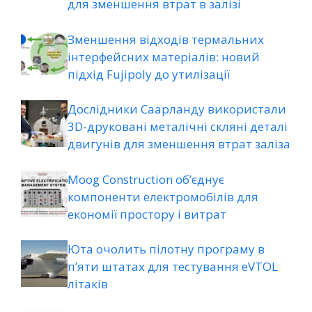
для зменшення втрат в залізі
Зменшення відходів термальних
інтерфейсних матеріалів: новий
підхід Fujipoly до утилізації
Дослідники Саарланду використали
3D-друковані металічні скляні деталі
двигунів для зменшення втрат заліза
Moog Construction об’єднує
компоненти електромобілів для
економії простору і витрат
Юта очолить пілотну програму в
п’яти штатах для тестування eVTOL
літаків