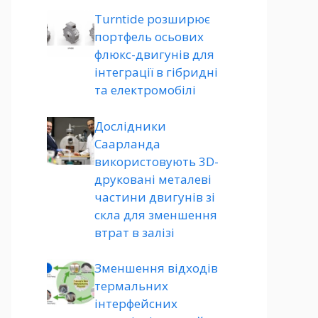
Turntide розширює
портфель осьових
флюкс-двигунів для
інтеграції в гібридні
та електромобілі
Дослідники
Саарланда
використовують 3D-
друковані металеві
частини двигунів зі
скла для зменшення
втрат в залізі
Зменшення відходів
термальних
інтерфейсних